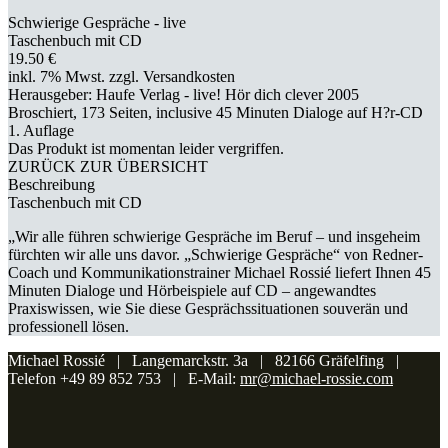
Schwierige Gespräche - live
Taschenbuch mit CD
19.50 €
inkl. 7% Mwst. zzgl. Versandkosten
Herausgeber: Haufe Verlag - live! Hör dich clever 2005
Broschiert, 173 Seiten, inclusive 45 Minuten Dialoge auf H?r-CD
1. Auflage
Das Produkt ist momentan leider vergriffen.
ZURÜCK ZUR ÜBERSICHT
Beschreibung
Taschenbuch mit CD
„Wir alle führen schwierige Gespräche im Beruf – und insgeheim
fürchten wir alle uns davor. „Schwierige Gespräche“ von Redner-
Coach und Kommunikationstrainer Michael Rossié liefert Ihnen 45
Minuten Dialoge und Hörbeispiele auf CD – angewandtes
Praxiswissen, wie Sie diese Gesprächssituationen souverän und
professionell lösen.
Michael Rossié | Langemarckstr. 3a | 82166 Gräfelfing |
Telefon +49 89 852 753 | E-Mail:
mr@michael-rossie.com