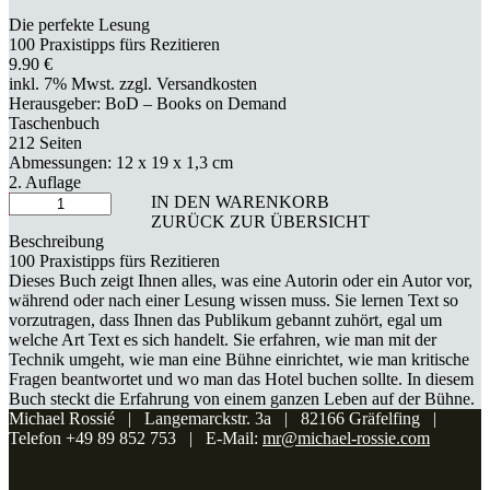
Die perfekte Lesung
100 Praxistipps fürs Rezitieren
9.90 €
inkl. 7% Mwst. zzgl. Versandkosten
Herausgeber: BoD – Books on Demand
Taschenbuch
212 Seiten
Abmessungen: 12 x 19 x 1,3 cm
2. Auflage
IN DEN WARENKORB
ZURÜCK ZUR ÜBERSICHT
Beschreibung
100 Praxistipps fürs Rezitieren
Dieses Buch zeigt Ihnen alles, was eine Autorin oder ein Autor vor,
während oder nach einer Lesung wissen muss. Sie lernen Text so
vorzutragen, dass Ihnen das Publikum gebannt zuhört, egal um
welche Art Text es sich handelt. Sie erfahren, wie man mit der
Technik umgeht, wie man eine Bühne einrichtet, wie man kritische
Fragen beantwortet und wo man das Hotel buchen sollte. In diesem
Buch steckt die Erfahrung von einem ganzen Leben auf der Bühne.
Michael Rossié | Langemarckstr. 3a | 82166 Gräfelfing |
Telefon +49 89 852 753 | E-Mail:
mr@michael-rossie.com